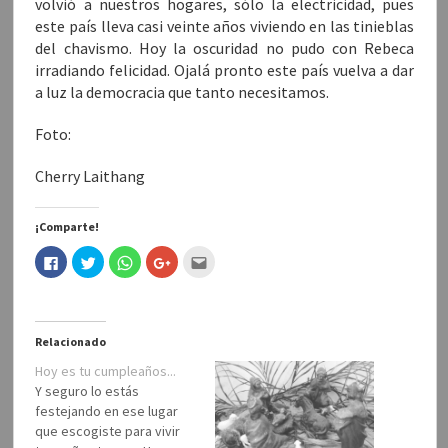
volvió a nuestros hogares, sólo la electricidad, pues
este país lleva casi veinte años viviendo en las tinieblas
del chavismo. Hoy la oscuridad no pudo con Rebeca
irradiando felicidad. Ojalá pronto este país vuelva a dar
a luz la democracia que tanto necesitamos.
Foto:
Cherry Laithang
¡Comparte!
H
H
H
H
H
a
a
a
a
a
z
z
z
z
c
c
c
c
c
c
l
l
l
l
l
i
i
i
i
i
c
c
c
c
c
Relacionado
p
p
p
p
p
a
a
a
a
a
r
r
r
r
r
Hoy es tu cumpleaños...
a
a
a
a
a
Y seguro lo estás
c
c
c
c
e
o
o
o
o
n
festejando en ese lugar
m
m
m
m
v
p
p
p
p
i
que escogiste para vivir
a
a
a
a
a