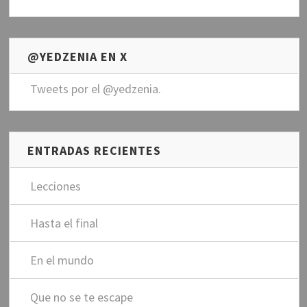
c
i
ó
n
@YEDZENIA EN X
d
e
Tweets por el @yedzenia.
e
m
a
i
ENTRADAS RECIENTES
l
Lecciones
Hasta el final
En el mundo
Que no se te escape