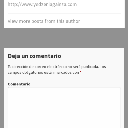
)
)
u
http://www.yedzeniagainza.com
n
a
v
e
n
View more posts from this author
t
a
n
a
n
u
e
v
a
Deja un comentario
)
Tu dirección de correo electrónico no será publicada.
Los
campos obligatorios están marcados con
*
Comentario