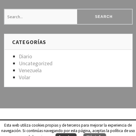
CATEGORÍAS
Diario
Uncategorized
Venezuela
Volar
Esta web utiliza cookies propias y de terceros para mejorar la experiencia de
Copyright © 2026
Del Cielo a la Tierra
. All Rights Reserved.
navegación. Si continúas navegando por esta página, aceptas la política de uso
Socialize Lite by Slocum Studio