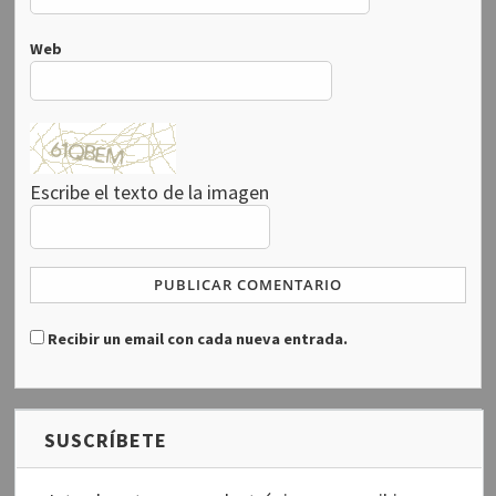
a
)
a
)
n
)
)
u
n
Web
a
v
e
n
t
a
n
a
n
u
e
Escribe el texto de la imagen
v
a
)
Recibir un email con cada nueva entrada.
SUSCRÍBETE