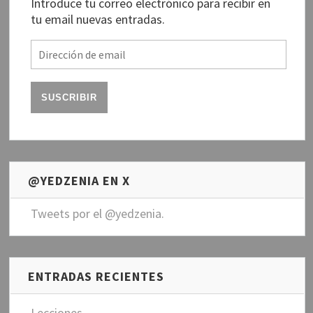
Introduce tu correo electrónico para recibir en
tu email nuevas entradas.
D
i
r
e
c
c
i
ó
n
@YEDZENIA EN X
d
e
Tweets por el @yedzenia.
e
m
a
i
ENTRADAS RECIENTES
l
Lecciones