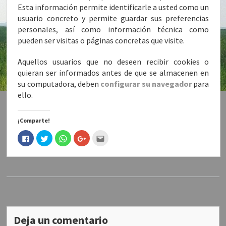
Esta información permite identificarle a usted como un
usuario concreto y permite guardar sus preferencias
personales, así como información técnica como
pueden ser visitas o páginas concretas que visite.
Aquellos usuarios que no deseen recibir cookies o
quieran ser informados antes de que se almacenen en
su computadora, deben
configurar su navegador
para
ello.
¡Comparte!
H
H
H
H
H
a
a
a
a
a
z
z
z
z
c
c
c
c
c
c
l
l
l
l
l
i
i
i
i
i
c
c
c
c
c
p
p
p
p
p
a
a
a
a
a
r
r
r
r
r
a
a
a
a
a
c
c
c
c
e
o
o
o
o
n
m
m
m
m
v
Deja un comentario
p
p
p
p
i