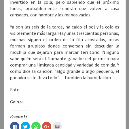
invertido en la cola, pero sabiendo que el próximo
lunes, probablemente tendrán que volver a casa
cansados, con hambre y las manos vacías.
Ya son las seis de la tarde, ha caído el sol y la cola es
visiblemente más larga. Hay unas trescientas personas,
muchas siguen el orden de la fila acostadas, otras
forman grupitos donde conversan sin descuidar la
mochila que dejaron para marcar territorio. Ninguno
sabe quién será el flamante ganador del permiso para
comprar una limitada cantidad y variedad de comida. Y
como dice la canción: “algo grande o algo pequeño, el
ganador se lo lleva todo”… También la humillación.
Foto:
Gaínza
¡Comparte!
H
H
H
H
H
a
a
a
a
a