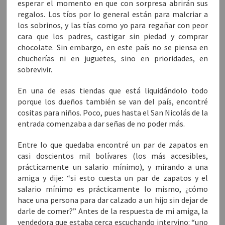
esperar el momento en que con sorpresa abrirán sus
t
a
t
a
(
a
n
a
n
S
regalos. Los tíos por lo general están para malcriar a
n
a
n
a
e
a
n
a
n
a
los sobrinos, y las tías como yo para regañar con peor
n
u
n
u
b
u
e
u
e
r
cara que los padres, castigar sin piedad y comprar
e
v
e
v
e
v
a
v
a
e
chocolate. Sin embargo, en este país no se piensa en
a
)
a
)
n
chucherías ni en juguetes, sino en prioridades, en
)
)
u
n
sobrevivir.
a
v
e
n
En una de esas tiendas que está liquidándolo todo
t
a
porque los dueños también se van del país, encontré
n
cositas para niños. Poco, pues hasta el San Nicolás de la
a
n
entrada comenzaba a dar señas de no poder más.
u
e
v
a
Entre lo que quedaba encontré un par de zapatos en
)
casi doscientos mil bolívares (los más accesibles,
prácticamente un salario mínimo), y mirando a una
amiga y dije: “si esto cuesta un par de zapatos y el
salario mínimo es prácticamente lo mismo, ¿cómo
hace una persona para dar calzado a un hijo sin dejar de
darle de comer?” Antes de la respuesta de mi amiga, la
vendedora que estaba cerca escuchando intervino: “uno