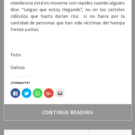
obediencia está en moverse con rapidez cuando alguien
dice: “salgan que estoy llegando”, no en los carteles
ridículos que hasta darían risa si no fuera por la
cantidad de personas que han sido víctimas del hampa
frente a ellos.
Foto:
Gaínza
¡Comparte!
H
H
H
H
H
a
a
a
a
a
z
z
z
z
c
c
c
c
c
c
l
l
l
l
l
i
i
i
i
i
CONTINUE READING
c
c
c
c
c
p
p
p
p
p
a
a
a
a
a
r
r
r
r
r
a
a
a
a
a
c
c
c
c
e