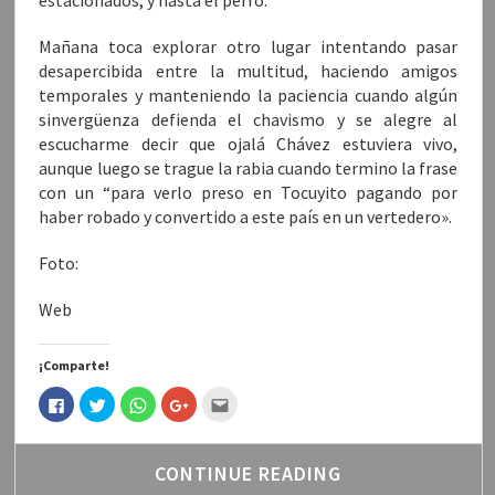
Mañana toca explorar otro lugar intentando pasar
desapercibida entre la multitud, haciendo amigos
temporales y manteniendo la paciencia cuando algún
sinvergüenza defienda el chavismo y se alegre al
escucharme decir que ojalá Chávez estuviera vivo,
aunque luego se trague la rabia cuando termino la frase
con un “para verlo preso en Tocuyito pagando por
haber robado y convertido a este país en un vertedero».
Foto:
Web
¡Comparte!
H
H
H
H
H
a
a
a
a
a
z
z
z
z
c
c
c
c
c
c
l
l
l
l
l
i
i
i
i
i
CONTINUE READING
c
c
c
c
c
p
p
p
p
p