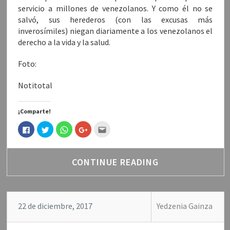
servicio a millones de venezolanos. Y como él no se
salvó, sus herederos (con las excusas más
inverosímiles) niegan diariamente a los venezolanos el
derecho a la vida y la salud.
Foto:
Notitotal
¡Comparte!
H
H
H
H
H
a
a
a
a
a
z
z
z
z
c
c
c
c
c
c
l
l
l
l
l
i
i
i
i
i
CONTINUE READING
c
c
c
c
c
p
p
p
p
p
a
a
a
a
a
r
r
r
r
r
a
a
a
a
a
c
c
c
c
e
o
o
o
o
n
22 de diciembre, 2017
Yedzenia Gainza
m
m
m
m
v
p
p
p
p
i
a
a
a
a
a
r
r
r
r
r