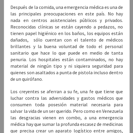
u
e
u
e
r
e
v
e
v
e
Después de la comida, una emergencia médica es una de
v
a
v
a
e
las principales preocupaciones en este país. No hay
a
)
a
)
n
)
)
u
nada en centros asistenciales públicos y privados.
n
a
Reconocidas clínicas se están cayendo a pedazos, no
v
e
tienen papel higiénico en los baños, los equipos están
n
t
dañados, sólo cuentan con el talento de médicos
a
n
brillantes y la buena voluntad de todo el personal
a
sanitario que hace lo que puede en medio de tanta
n
u
penuria. Los hospitales están contaminados, no hay
e
v
material de ningún tipo y ni siquiera seguridad para
a
)
quienes son asaltados a punta de pistola incluso dentro
de un quirófano.
Los creyentes se aferran a su fe, una fe que tiene que
luchar contra las adversidades y gastos médicos que
consumen toda posesión material necesaria para
salvar la vida de un ser querido. Pero como en Venezuela
las desgracias vienen en combo, a una emergencia
médica hay que sumar la profunda escasez de medicinas
que precisa crear un aparato logístico entre amigos,