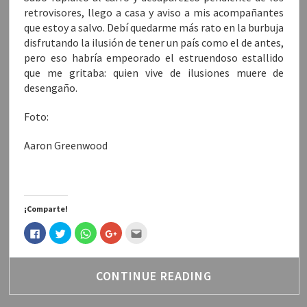
retrovisores, llego a casa y aviso a mis acompañantes
que estoy a salvo. Debí quedarme más rato en la burbuja
disfrutando la ilusión de tener un país como el de antes,
pero eso habría empeorado el estruendoso estallido
que me gritaba: quien vive de ilusiones muere de
desengaño.
Foto:
Aaron Greenwood
¡Comparte!
H
H
H
H
H
a
a
a
a
a
z
z
z
z
c
c
c
c
c
c
l
l
l
l
l
i
i
i
i
i
CONTINUE READING
c
c
c
c
c
p
p
p
p
p
a
a
a
a
a
r
r
r
r
r