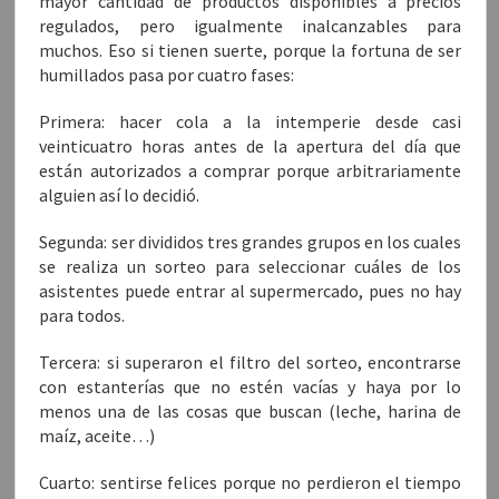
mayor cantidad de productos disponibles a precios
)
)
u
n
regulados, pero igualmente inalcanzables para
a
v
muchos. Eso si tienen suerte, porque la fortuna de ser
e
n
humillados pasa por cuatro fases:
t
a
n
Primera: hacer cola a la intemperie desde casi
a
n
veinticuatro horas antes de la apertura del día que
u
e
están autorizados a comprar porque arbitrariamente
v
a
alguien así lo decidió.
)
Segunda: ser divididos tres grandes grupos en los cuales
se realiza un sorteo para seleccionar cuáles de los
asistentes puede entrar al supermercado, pues no hay
para todos.
Tercera: si superaron el filtro del sorteo, encontrarse
con estanterías que no estén vacías y haya por lo
menos una de las cosas que buscan (leche, harina de
maíz, aceite…)
Cuarto: sentirse felices porque no perdieron el tiempo