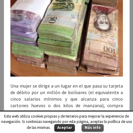
Una mujer se dirige a un lugar en el que pasa su tarjeta
de débito por un millón de bolívares (el equivalente a
cinco salarios mínimos y que alcanza para cinco
cartones huevos o dos kilos de manzana), compra
billetes pagando 35% de comisión, la más baja de toda
Esta web utiliza cookies propias y de terceros para mejorar la experiencia de
la zona, pues algunos según la urgencia del cliente se
navegación. Si continúas navegando por esta página, aceptas la política de uso
aprovechan y piden hasta el 43% sobre la cantidad
de las mismas.
Aceptar
Más info
registrada en el aparato. A eso hay que sumarle que los