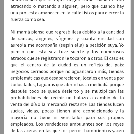
n
a
n
a
e
a
n
a
n
a
atracando o matando a alguien, pero que cuando hay
n
u
n
u
b
u
e
u
e
r
una protesta amanecen en la calle listos para ejercer la
e
v
e
v
e
fuerza como sea.
v
a
v
a
e
a
)
a
)
n
)
)
u
n
Mi mamá piensa que regresé ilesa debido a la cantidad
a
v
de santos, ángeles, vírgenes y cuanta entidad con
e
n
aureola me acompaña (según ella) a petición suya. Yo
t
pienso que esta vez tuve suerte y los numerosos
a
n
atracos que se registraron le tocaron a otros. El caso es
a
n
que el centro de la ciudad es un reflejo del país:
u
e
negocios cerrados porque no aguantaron más, tiendas
v
a
emblemáticas que desaparecieron, locales en venta por
)
todos lados, taguaras que abren hasta mediodía porque
después todo se queda desierto y se multiplican las
probabilidades de recibir un balazo a cambio de la
venta del día o la mercancía restante. Las tiendas lucen
sucias, viejas, pocas tienen aire acondicionado y la
mayoría no tiene ni ventilador para sus propios
empleados. Los vendedores ambulantes son los reyes
de las aceras en las que los perros hambrientos yacen