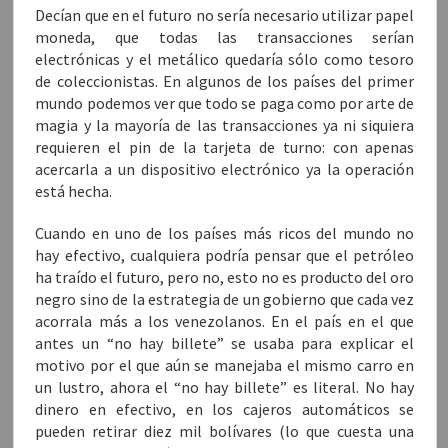
u
n
u
n
n
Decían que en el futuro no sería necesario utilizar papel
n
a
n
a
a
a
v
a
v
m
moneda, que todas las transacciones serían
v
e
v
e
i
e
n
e
n
g
electrónicas y el metálico quedaría sólo como tesoro
n
t
n
t
o
de coleccionistas. En algunos de los países del primer
t
a
t
a
(
a
n
a
n
S
mundo podemos ver que todo se paga como por arte de
n
a
n
a
e
a
n
a
n
a
magia y la mayoría de las transacciones ya ni siquiera
n
u
n
u
b
u
e
u
e
r
requieren el pin de la tarjeta de turno: con apenas
e
v
e
v
e
v
a
v
a
e
acercarla a un dispositivo electrónico ya la operación
a
)
a
)
n
)
)
u
está hecha.
n
a
v
Cuando en uno de los países más ricos del mundo no
e
n
hay efectivo, cualquiera podría pensar que el petróleo
t
a
ha traído el futuro, pero no, esto no es producto del oro
n
a
negro sino de la estrategia de un gobierno que cada vez
n
acorrala más a los venezolanos. En el país en el que
u
e
antes un “no hay billete” se usaba para explicar el
v
a
motivo por el que aún se manejaba el mismo carro en
)
un lustro, ahora el “no hay billete” es literal. No hay
dinero en efectivo, en los cajeros automáticos se
pueden retirar diez mil bolívares (lo que cuesta una