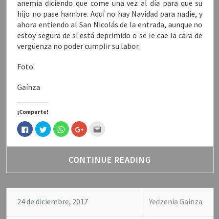
anemia diciendo que come una vez al día para que su
hijo no pase hambre. Aquí no hay Navidad para nadie, y
ahora entiendo al San Nicolás de la entrada, aunque no
estoy segura de si está deprimido o se le cae la cara de
vergüenza no poder cumplir su labor.
Foto:
Gaínza
¡Comparte!
H
H
H
H
H
a
a
a
a
a
z
z
z
z
c
c
c
c
c
c
l
l
l
l
l
i
i
i
i
i
CONTINUE READING
c
c
c
c
c
p
p
p
p
p
a
a
a
a
a
r
r
r
r
r
a
a
a
a
a
c
c
c
c
e
o
o
o
o
n
24 de diciembre, 2017
Yedzenia Gainza
m
m
m
m
v
p
p
p
p
i
a
a
a
a
a