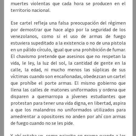
a
)
a
)
n
muertes violentas que cada hora se producen en el
)
)
u
n
territorio nacional.
a
v
e
n
Ese cartel refleja una falsa preocupación del régimen
t
por demostrar que hace algo por la seguridad de los
a
n
venezolanos, como si el uso de armas de fuego
a
n
estuviera supeditado a la existencia o no de una pistola
u
e
en un pálido círculo, igual que una prohibición de fumar.
v
a
El chavismo pretende que asesinos que no respetan la
)
vida, le ley, la luz del sol, la cantidad de gente en la
calle, la edad, ni mucho menos las súplicas de sus
víctimas cuando son encañonadas, obedezcan un cartel
que prohíbe el porte armas. El mismo gobierno que
llena las calles de matones uniformados y ordena que
disparen a quemarropa a jóvenes estudiantes que
protestan para tener una vida digna, en libertad, aspira
a que los malandros no uniformados utilizados para
amedrentar a opositores no anden por ahí con armas
de fuego cuando no se les pide.
Y ahí estaba yo, como pajarito en grama cuando a las