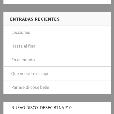
e
m
a
i
ENTRADAS RECIENTES
l
Lecciones
Hasta el final
En el mundo
Que no se te escape
Parlare di cose belle
NUEVO DISCO: DESE0 B1NAR10