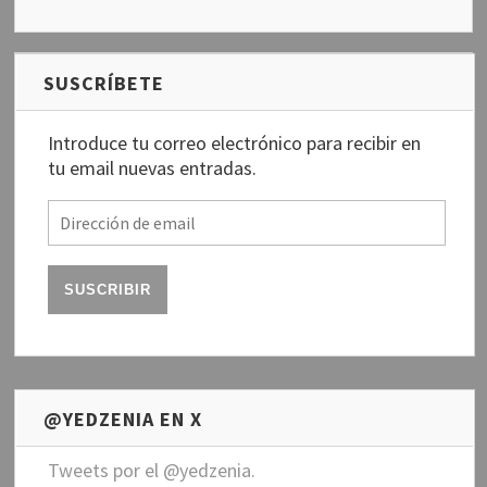
SUSCRÍBETE
Introduce tu correo electrónico para recibir en
tu email nuevas entradas.
D
i
r
e
c
c
i
ó
n
@YEDZENIA EN X
d
e
Tweets por el @yedzenia.