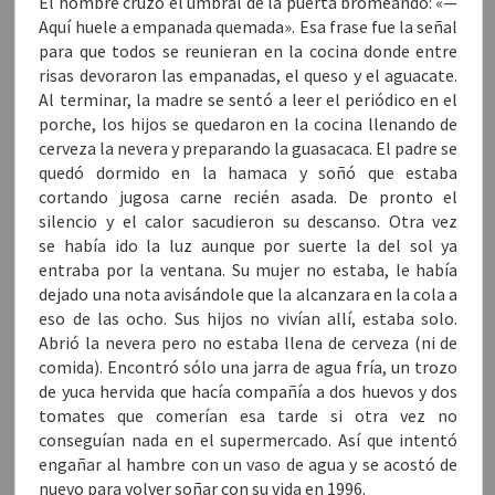
El hombre cruzó el umbral de la puerta bromeando: «—
Aquí huele a empanada quemada». Esa frase fue la señal
para que todos se reunieran en la cocina donde entre
risas devoraron las empanadas, el queso y el aguacate.
Al terminar, la madre se sentó a leer el periódico en el
porche, los hijos se quedaron en la cocina llenando de
cerveza la nevera y preparando la guasacaca. El padre se
quedó dormido en la hamaca y soñó que estaba
cortando jugosa carne recién asada. De pronto el
silencio y el calor sacudieron su descanso. Otra vez
se había ido la luz aunque por suerte la del sol ya
entraba por la ventana. Su mujer no estaba, le había
dejado una nota avisándole que la alcanzara en la cola a
eso de las ocho. Sus hijos no vivían allí, estaba solo.
Abrió la nevera pero no estaba llena de cerveza (ni de
comida). Encontró sólo una jarra de agua fría, un trozo
de yuca hervida que hacía compañía a dos huevos y dos
tomates que comerían esa tarde si otra vez no
conseguían nada en el supermercado. Así que intentó
engañar al hambre con un vaso de agua y se acostó de
nuevo para volver soñar con su vida en 1996.