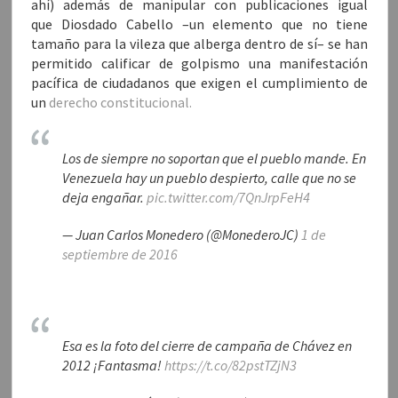
n
ahí) además de manipular con publicaciones igual
a
que Diosdado Cabello –un elemento que no tiene
n
u
tamaño para la vileza que alberga dentro de sí– se han
e
v
permitido calificar de golpismo una manifestación
a
)
pacífica de ciudadanos que exigen el cumplimiento de
un
derecho constitucional.
Los de siempre no soportan que el pueblo mande. En
Venezuela hay un pueblo despierto, calle que no se
deja engañar.
pic.twitter.com/7QnJrpFeH4
— Juan Carlos Monedero (@MonederoJC)
1 de
septiembre de 2016
Esa es la foto del cierre de campaña de Chávez en
2012 ¡Fantasma!
https://t.co/82pstTZjN3