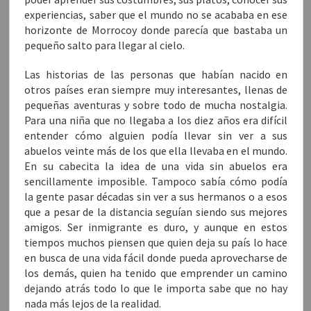
e
n
experiencias, saber que el mundo no se acababa en ese
t
a
horizonte de Morrocoy donde parecía que bastaba un
n
a
pequeño salto para llegar al cielo.
n
u
e
Las historias de las personas que habían nacido en
v
a
otros países eran siempre muy interesantes, llenas de
)
pequeñas aventuras y sobre todo de mucha nostalgia.
Para una niña que no llegaba a los diez años era difícil
entender cómo alguien podía llevar sin ver a sus
abuelos veinte más de los que ella llevaba en el mundo.
En su cabecita la idea de una vida sin abuelos era
sencillamente imposible. Tampoco sabía cómo podía
la gente pasar décadas sin ver a sus hermanos o a esos
que a pesar de la distancia seguían siendo sus mejores
amigos. Ser inmigrante es duro, y aunque en estos
tiempos muchos piensen que quien deja su país lo hace
en busca de una vida fácil donde pueda aprovecharse de
los demás, quien ha tenido que emprender un camino
dejando atrás todo lo que le importa sabe que no hay
nada más lejos de la realidad.