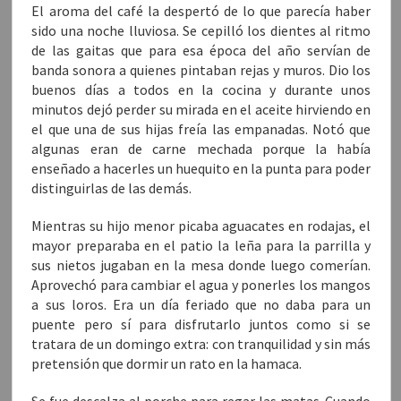
u
n
u
n
n
El aroma del café la despertó de lo que parecía haber
n
a
n
a
a
a
v
a
v
m
sido una noche lluviosa. Se cepilló los dientes al ritmo
v
e
v
e
i
e
n
e
n
g
de las gaitas que para esa época del año servían de
n
t
n
t
o
banda sonora a quienes pintaban rejas y muros. Dio los
t
a
t
a
(
a
n
a
n
S
buenos días a todos en la cocina y durante unos
n
a
n
a
e
a
n
a
n
a
minutos dejó perder su mirada en el aceite hirviendo en
n
u
n
u
b
u
e
u
e
r
el que una de sus hijas freía las empanadas. Notó que
e
v
e
v
e
v
a
v
a
e
algunas eran de carne mechada porque la había
a
)
a
)
n
)
)
u
enseñado a hacerles un huequito en la punta para poder
n
distinguirlas de las demás.
a
v
e
n
Mientras su hijo menor picaba aguacates en rodajas, el
t
a
mayor preparaba en el patio la leña para la parrilla y
n
a
sus nietos jugaban en la mesa donde luego comerían.
n
Aprovechó para cambiar el agua y ponerles los mangos
u
e
a sus loros. Era un día feriado que no daba para un
v
a
puente pero sí para disfrutarlo juntos como si se
)
tratara de un domingo extra: con tranquilidad y sin más
pretensión que dormir un rato en la hamaca.
Se fue descalza al porche para regar las matas. Cuando