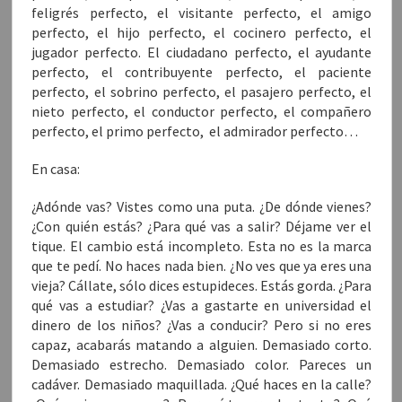
a
n
a
n
S
feligrés perfecto, el visitante perfecto, el amigo
n
a
n
a
e
a
n
a
n
a
perfecto, el hijo perfecto, el cocinero perfecto, el
n
u
n
u
b
u
e
u
e
r
jugador perfecto. El ciudadano perfecto, el ayudante
e
v
e
v
e
v
a
v
a
e
perfecto, el contribuyente perfecto, el paciente
a
)
a
)
n
perfecto, el sobrino perfecto, el pasajero perfecto, el
)
)
u
n
nieto perfecto, el conductor perfecto, el compañero
a
v
perfecto, el primo perfecto, el admirador perfecto…
e
n
t
a
En casa:
n
a
n
¿Adónde vas? Vistes como una puta. ¿De dónde vienes?
u
e
¿Con quién estás? ¿Para qué vas a salir? Déjame ver el
v
a
tique. El cambio está incompleto. Esta no es la marca
)
que te pedí. No haces nada bien. ¿No ves que ya eres una
vieja? Cállate, sólo dices estupideces. Estás gorda. ¿Para
qué vas a estudiar? ¿Vas a gastarte en universidad el
dinero de los niños? ¿Vas a conducir? Pero si no eres
capaz, acabarás matando a alguien. Demasiado corto.
Demasiado estrecho. Demasiado color. Pareces un
cadáver. Demasiado maquillada. ¿Qué haces en la calle?