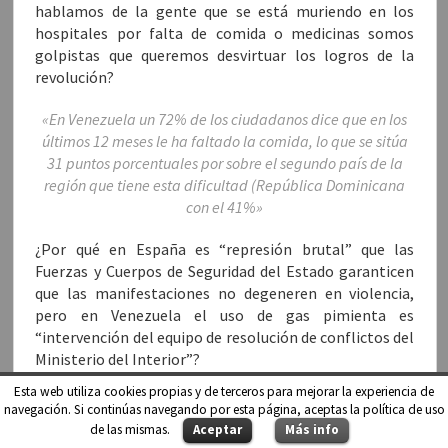
hablamos de la gente que se está muriendo en los
hospitales por falta de comida o medicinas somos
golpistas que queremos desvirtuar los logros de la
revolución?
«En Venezuela un 72% de los ciudadanos dice que en los
últimos 12 meses le ha faltado la comida, lo que se sitúa
31 puntos porcentuales por sobre el segundo país de la
región que tiene esta dificultad (República Dominicana
con el 41%»
¿Por qué en España es “represión brutal” que las
Fuerzas y Cuerpos de Seguridad del Estado garanticen
que las manifestaciones no degeneren en violencia,
pero en Venezuela el uso de gas pimienta es
“intervención del equipo de resolución de conflictos del
Ministerio del Interior”?
Esta web utiliza cookies propias y de terceros para mejorar la experiencia de
¿Por qué cuando salen los antidisturbios con pelotas de
navegación. Si continúas navegando por esta página, aceptas la política de uso
goma a la calle son catalogados de matones al servicio
de las mismas.
Aceptar
Más info
de los ricos, pero cuando la Guardia Nacional