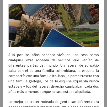
n
n
n
n
o
F
T
W
G
r
a
w
h
o
r
c
i
a
o
e
e
t
t
g
o
b
t
s
l
e
o
e
A
e
l
o
r
p
+
e
k
(
p
(
c
(
S
(
S
t
S
e
S
e
r
e
a
e
a
ó
a
b
a
b
n
b
r
b
r
i
r
e
r
e
c
e
e
e
e
o
e
n
e
n
a
n
u
n
u
u
u
n
u
n
n
Allá por los años ochenta vivía en una casa como
n
a
n
a
a
a
v
a
v
m
cualquier otra rodeada de vecinos que venían de
v
e
v
e
i
e
n
e
n
g
diferentes partes del mundo. Un lateral de su patio
n
t
n
t
o
daba con el de una familia colombiana, la esquina la
t
a
t
a
(
a
n
a
n
S
compartía con una familia italiana, la pared trasera con
n
a
n
a
e
a
n
a
n
a
una familia gallega, los de la esquina izquierda nunca
n
u
n
u
b
u
e
u
e
r
estaban y los del lateral derecho cambiaban cada dos
e
v
e
v
e
v
a
v
a
e
años más o menos porque la casa estaba alquilada.
a
)
a
)
n
)
)
u
n
Lo mejor de crecer rodeada de gente tan diferente era
a
v
poder aprender sus costumbres, sus platos, conocer sus