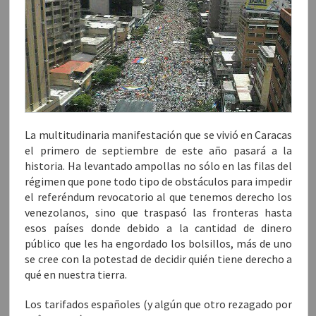
e
t
t
g
o
b
t
s
l
e
o
e
A
e
l
o
r
p
+
e
k
(
p
(
c
(
S
(
S
t
S
e
S
e
r
e
a
e
a
ó
a
b
a
b
n
b
r
b
r
i
r
e
r
e
c
e
e
e
e
o
e
n
e
n
a
n
u
n
u
u
u
n
u
n
n
n
a
n
a
a
La multitudinaria manifestación que se vivió en Caracas
a
v
a
v
m
v
e
v
e
i
el primero de septiembre de este año pasará a la
e
n
e
n
g
historia. Ha levantado ampollas no sólo en las filas del
n
t
n
t
o
t
a
t
a
(
régimen que pone todo tipo de obstáculos para impedir
a
n
a
n
S
n
a
n
a
e
el referéndum revocatorio al que tenemos derecho los
a
n
a
n
a
n
u
n
u
b
venezolanos, sino que traspasó las fronteras hasta
u
e
u
e
r
e
v
e
v
e
esos países donde debido a la cantidad de dinero
v
a
v
a
e
a
)
a
)
n
público que les ha engordado los bolsillos, más de uno
)
)
u
se cree con la potestad de decidir quién tiene derecho a
n
a
qué en nuestra tierra.
v
e
n
t
Los tarifados españoles (y algún que otro rezagado por
a