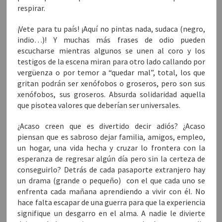
respirar.
¡Vete para tu país! ¡Aquí no pintas nada, sudaca (negro,
indio…)! Y muchas más frases de odio pueden
escucharse mientras algunos se unen al coro y los
testigos de la escena miran para otro lado callando por
vergüenza o por temor a “quedar mal”, total, los que
gritan podrán ser xenófobos o groseros, pero son sus
xenófobos, sus groseros. Absurda solidaridad aquella
que pisotea valores que deberían ser universales.
¿Acaso creen que es divertido decir adiós? ¿Acaso
piensan que es sabroso dejar familia, amigos, empleo,
un hogar, una vida hecha y cruzar lo frontera con la
esperanza de regresar algún día pero sin la certeza de
conseguirlo? Detrás de cada pasaporte extranjero hay
un drama (grande o pequeño) con el que cada uno se
enfrenta cada mañana aprendiendo a vivir con él. No
hace falta escapar de una guerra para que la experiencia
signifique un desgarro en el alma. A nadie le divierte